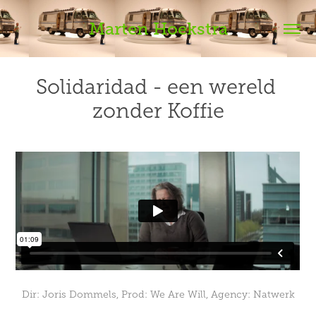
Marten Hoekstra
Solidaridad - een wereld 
zonder Koffie
Dir: Joris Dommels, Prod: We Are Will, Agency: Natwerk