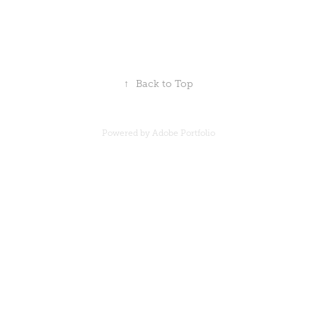
↑
Back to Top
Powered by
Adobe Portfolio