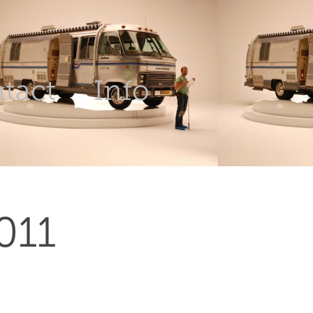
tact
Info
011