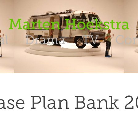
Marten Hoekstra
al
Drama
TV
Con
ase Plan Bank 2